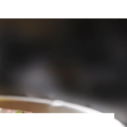
en
Belevingen
n