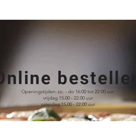
(nieuw)
Contact
Loyaliteit
Reservering
Online bestelle
Openingstijden:
zo. - do 16:00 tot 22.00 uur
vrijdag 15.00 - 22.00 uur
zaterdag 15.00 - 22.00 uur