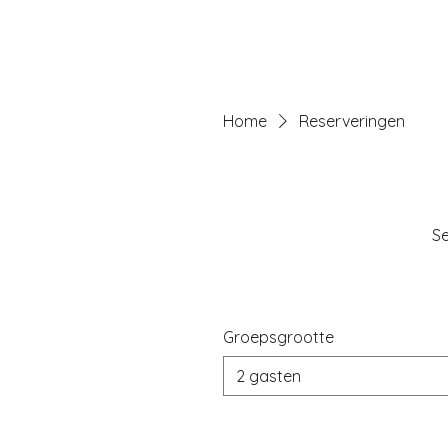
Home
Menu's 
Home
Reserveringen
Se
Groepsgrootte
2 gasten